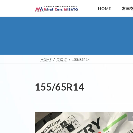
コ
ナ
HOME
お車
ン
ビ
テ
ゲ
ン
ー
ツ
シ
へ
ョ
ス
ン
キ
に
HOME
ブログ
155/65R14
ッ
移
プ
動
155/65R14